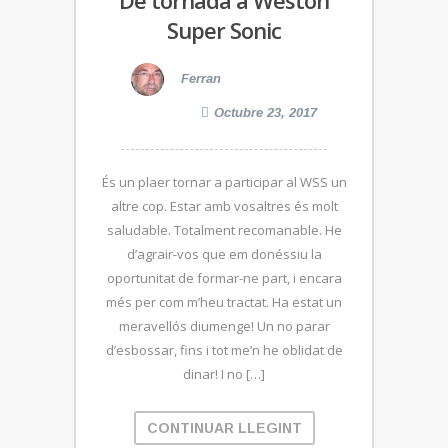
Super Sonic
Ferran
Octubre 23, 2017
És un plaer tornar a participar al WSS un
altre cop. Estar amb vosaltres és molt
saludable. Totalment recomanable. He
d’agrair-vos que em donéssiu la
oportunitat de formar-ne part, i encara
més per com m’heu tractat. Ha estat un
meravellós diumenge! Un no parar
d’esbossar, fins i tot me’n he oblidat de
dinar! I no […]
CONTINUAR LLEGINT