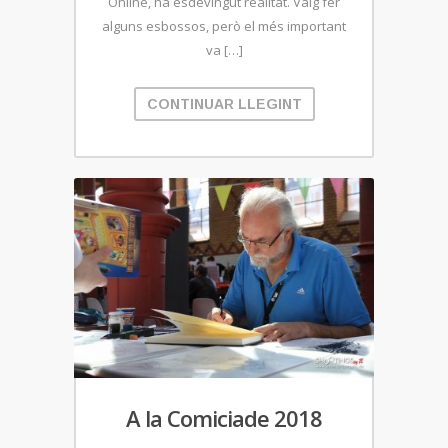
Online, ha esdevingut realitat. Vaig fer
alguns esbossos, però el més important
va […]
CONTINUAR LLEGINT
A la Comiciade 2018