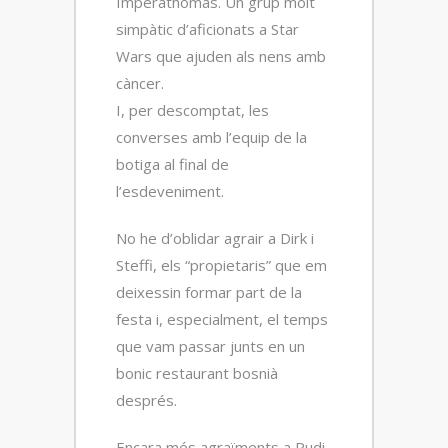
Imperathomas. Un grup molt
simpàtic d’aficionats a Star
Wars que ajuden als nens amb
càncer.
I, per descomptat, les
converses amb l’equip de la
botiga al final de
l’esdeveniment.
No he d’oblidar agrair a Dirk i
Steffi, els “propietaris” que em
deixessin formar part de la
festa i, especialment, el temps
que vam passar junts en un
bonic restaurant bosnià
després.
Encara més agraïments a Rudi